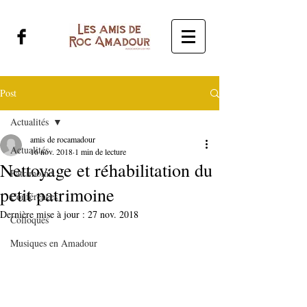
Post
Actualités
amis de rocamadour
Actualités
16 nov. 2018
1 min de lecture
Nettoyage et réhabilitation du
Patrimoine
petit patrimoine
Conférences
Dernière mise à jour :
27 nov. 2018
Colloques
Musiques en Amadour