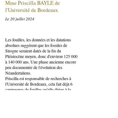
Mme Priscilla BAYLE de
l'Université de Bordeaux
Le 20 juillet 2024
Les fouilles, les données et les datations
absolues suggérent que les fossiles de
Sirogne seraient datés de la fin du
Pléistocène moyen, donc d'environ 125 000
à 140 000 ans. Une phase ancienne encore
peu documentée de l'évolution des
Néandertaliens.
Priscilla est responsable de recherches à
l'Université de Bordeaux, cela fait déjà 6
campagnes de fouilles qu'elle dirige à la
grotte de SIROGNE, sur le territoire de
Rocamadour
www.test.com
Visiter son site internet :